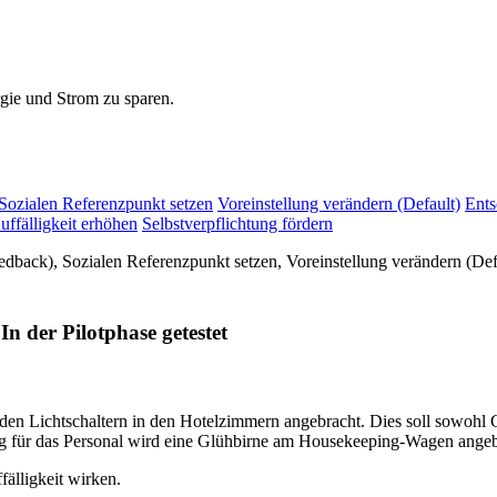
gie und Strom zu sparen.
Sozialen Referenzpunkt setzen
Voreinstellung verändern (Default)
Ents
uffälligkeit erhöhen
Selbstverpflichtung fördern
dback), Sozialen Referenzpunkt setzen, Voreinstellung verändern (Defa
In der Pilotphase getestet
 den Lichtschaltern in den Hotelzimmern angebracht. Dies soll sowohl G
ng für das Personal wird eine Glühbirne am Housekeeping-Wagen angeb
älligkeit wirken.