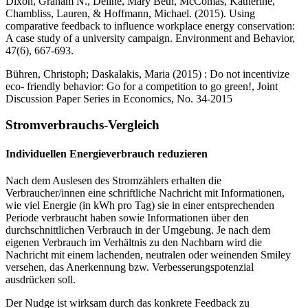
Dixon, Graham N., Deline, Mary Beth, McComas, Katherine,
Chambliss, Lauren, & Hoffmann, Michael. (2015). Using
comparative feedback to influence workplace energy conservation:
A case study of a university campaign. Environment and Behavior,
47(6), 667-693.
Bühren, Christoph; Daskalakis, Maria (2015) : Do not incentivize
eco- friendly behavior: Go for a competition to go green!, Joint
Discussion Paper Series in Economics, No. 34-2015
Stromverbrauchs-Vergleich
Individuellen Energieverbrauch reduzieren
Nach dem Auslesen des Stromzählers erhalten die
Verbraucher/innen eine schriftliche Nachricht mit Informationen,
wie viel Energie (in kWh pro Tag) sie in einer entsprechenden
Periode verbraucht haben sowie Informationen über den
durchschnittlichen Verbrauch in der Umgebung. Je nach dem
eigenen Verbrauch im Verhältnis zu den Nachbarn wird die
Nachricht mit einem lachenden, neutralen oder weinenden Smiley
versehen, das Anerkennung bzw. Verbesserungspotenzial
ausdrücken soll.
Der Nudge ist wirksam durch das konkrete Feedback zu